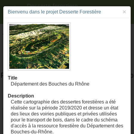
Desserte forestiere
×
Bienvenu dans le projet Desserte Forestière
Département des Bouches du Rhône
An error occurred while loading this map.
Some necessary resources may
temporarily be unavailable. Please try
again later.
Please notify the administrator of this map
Title
Département des Bouches du Rhône
to
connect
and
visit
this map.
Description
Home
Cette cartographie des dessertes forestières a été
réalisée sur la période 2019/2020 et dresse un état
des lieux des voiries publiques et privées utilisées
pour le transport de bois, dans le cadre du schéma
d'accès à la ressource forestière du Département des
Bouches-du-Rhône.