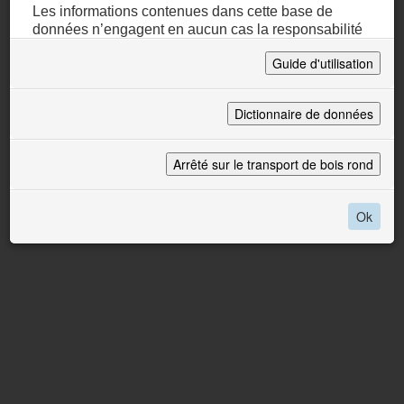
Les informations contenues dans cette base de
données n’engagent en aucun cas la responsabilité
du Conseil départemental des Bouches-du-Rhône ou
de la Métropole Aix-Marseille-Provence.
L'utilisation de ces informations ne peut se soustraire
à la consultation des Mairies,de l'ONF et des
propriétaires privés concernés.
Organization
Conseil Départemental des Bouches-du-Rhône /
Métropôle Aix-Marseille-Provence / CRIGE PACA
Ok
Person
CRIGE
E-mail
admin.lizmap (at) crige-paca.org
Projection
EPSG:3857
Extent